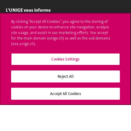
L'UNIGE vous informe
By clicking “Accept All Cookies”, you agree to the storing of
UNIGE Mobile
cookies on your device to enhance site navigation, analyze
site usage, and assist in our marketing efforts. You accept
Médias
for the main domain (unige.ch) as well as the sub domains
(xxx.unige.ch).
Offres d'emploi
Bibliothèque
Cookies Settings
Calendrier académique
Reject All
Médias sociaux UNIGE
Accept All Cookies
Accréditation