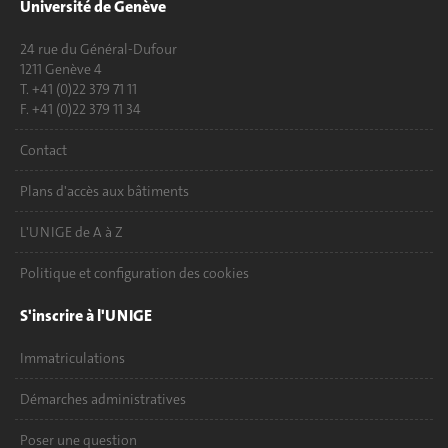
Université de Genève
24 rue du Général-Dufour
1211 Genève 4
T. +41 (0)22 379 71 11
F. +41 (0)22 379 11 34
Contact
Plans d'accès aux bâtiments
L'UNIGE de A à Z
Politique et configuration des cookies
S'inscrire à l'UNIGE
Immatriculations
Démarches administratives
Poser une question