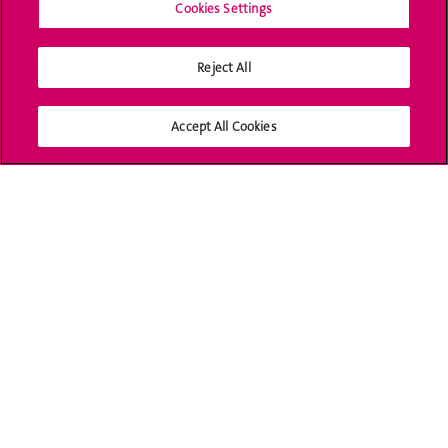
1211 Genève 4
Cookies Settings
SERVICE DE SOUTIEN
À LA RECHERCHE (SSR)
Reject All
Accept All Cookies
RESEARCH AND
GRANTS OFFICE (RGO)
Université de Genève
24 rue du Général-Dufour
1211 Genève 4
T. +41 (0)22 379 71 11
F. +41 (0)22 379 11 34
Contact
Plans d'accès aux bâtiments