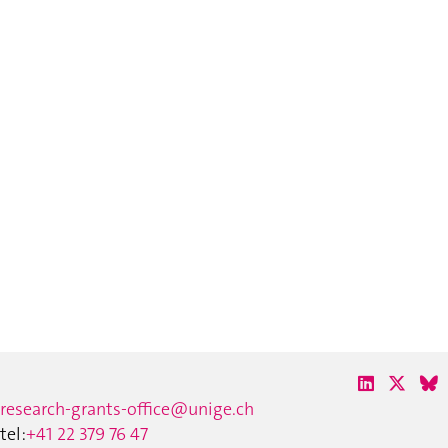
research-grants-office@unige.ch
tel:
+41 22 379 76 47