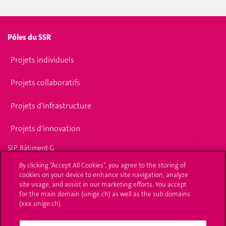
Pôles du SSR
Projets individuels
Projets collaboratifs
Projets d'infrastructure
Projets d'innovation
SIP, Bâtiment G
10 rue des Vieux-Grenadiers
By clicking “Accept All Cookies”, you agree to the storing of
1205 Genève
cookies on your device to enhance site navigation, analyze
site usage, and assist in our marketing efforts. You accept
Adresse postale
for the main domain (unige.ch) as well as the sub domains
(xxx.unige.ch).
Sciences II
30 quai Ernest-Ansermet