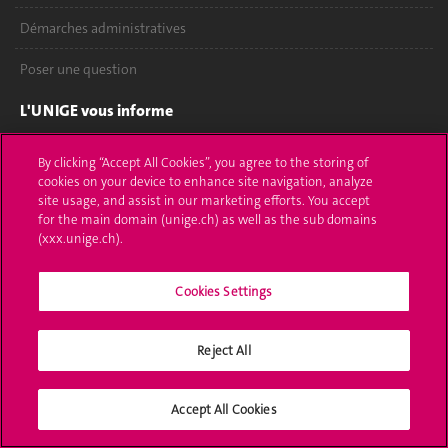
Démarches administratives
Poser une question
L'UNIGE vous informe
UNIGE Mobile
By clicking “Accept All Cookies”, you agree to the storing of
cookies on your device to enhance site navigation, analyze
Médias
site usage, and assist in our marketing efforts. You accept
for the main domain (unige.ch) as well as the sub domains
Offres d'emploi
(xxx.unige.ch).
Bibliothèque
Cookies Settings
Calendrier académique
Reject All
Médias sociaux UNIGE
Accept All Cookies