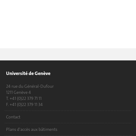
Université de Genève
24 rue du Général-Dufour
1211 Genève 4
T. +41 (0)22 379 71 11
F. +41 (0)22 379 11 34
Contact
Plans d'accès aux bâtiments