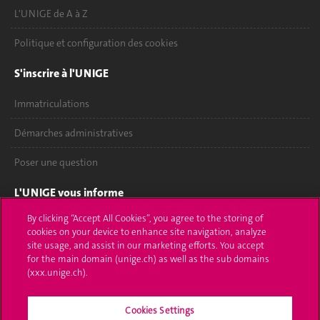
L'UNIGE de A à Z
Politique et configuration des cookies
S'inscrire à l'UNIGE
Immatriculations
Démarches administratives
Poser une question
L'UNIGE vous informe
By clicking “Accept All Cookies”, you agree to the storing of
UNIGE Mobile
cookies on your device to enhance site navigation, analyze
site usage, and assist in our marketing efforts. You accept
Médias
for the main domain (unige.ch) as well as the sub domains
(xxx.unige.ch).
Offres d'emploi
Bibliothèque
Cookies Settings