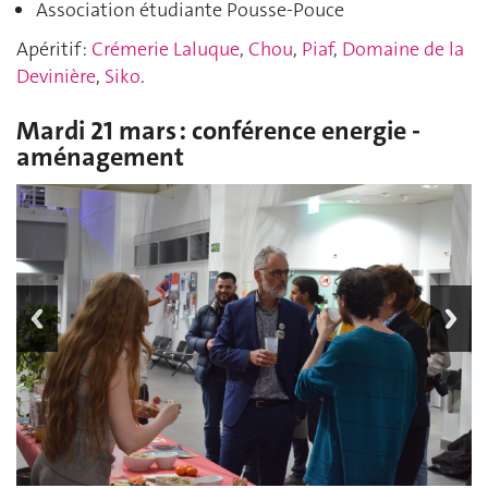
Association étudiante Pousse-Pouce
Apéritif :
Crémerie Laluque
,
Chou
,
Piaf
,
Domaine de la
Devinière
,
Siko
.
Mardi 21 mars : conférence energie -
aménagement