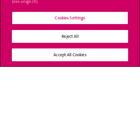
(xxx.unige.ch).
Immatriculations
Cookies Settings
Démarches administratives
Poser une question
Reject All
L'UNIGE vous informe
Accept All Cookies
UNIGE Mobile
Médias
Offres d'emploi
Bibliothèque
Calendrier académique
Médias sociaux UNIGE