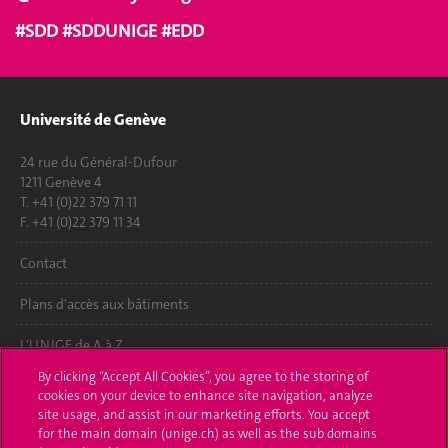
#SDD #SDDUNIGE #EDD
Université de Genève
24 rue du Général-Dufour
1211 Genève 4
T. +41 (0)22 379 71 11
F. +41 (0)22 379 11 34
Contact
Plans d'accès aux bâtiments
L'UNIGE de A à Z
By clicking “Accept All Cookies”, you agree to the storing of
Politique et configuration des cookies
cookies on your device to enhance site navigation, analyze
site usage, and assist in our marketing efforts. You accept
S'inscrire à l'UNIGE
for the main domain (unige.ch) as well as the sub domains