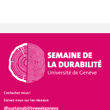
Contactez-nous !
Suivez-nous sur les réseaux:
@sustainabilityweekgeneva