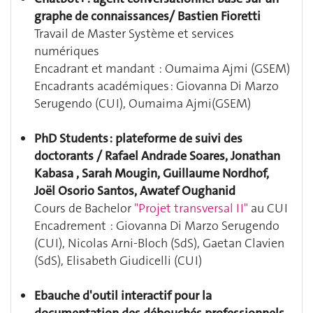
graphe de connaissances/ Bastien Fioretti
Travail de Master Système et services
numériques
Encadrant et mandant : Oumaima Ajmi (GSEM)
Encadrants académiques : Giovanna Di Marzo
Serugendo (CUI), Oumaima Ajmi(GSEM)
PhD Students : plateforme de suivi des
doctorants / Rafael Andrade Soares, Jonathan
Kabasa , Sarah Mougin, Guillaume Nordhof,
Joël Osorio Santos, Awatef Oughanid
Cours de Bachelor
"Projet transversal II"
au CUI
Encadrement :
Giovanna
Di Marzo Serugendo
(CUI), Nicolas Arni-Bloch (SdS), Gaetan Clavien
(SdS), Elisabeth Giudicelli (CUI)
Ebauche d'outil interactif pour la
documentation des débouchés professionnels