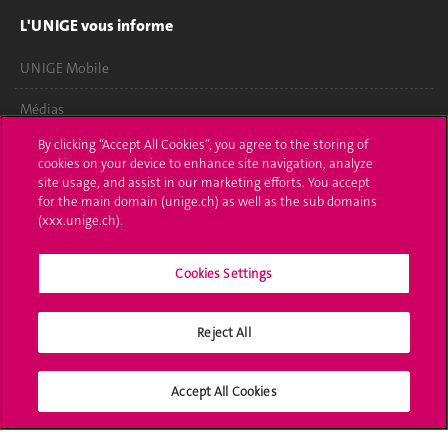
L'UNIGE vous informe
UNIGE Mobile
Médias
By clicking “Accept All Cookies”, you agree to the storing of
Offres d'emploi
cookies on your device to enhance site navigation, analyze
site usage, and assist in our marketing efforts. You accept
Bibliothèque
for the main domain (unige.ch) as well as the sub domains
(xxx.unige.ch).
Calendrier académique
Médias sociaux UNIGE
Cookies Settings
Reject All
Accréditation
Accept All Cookies