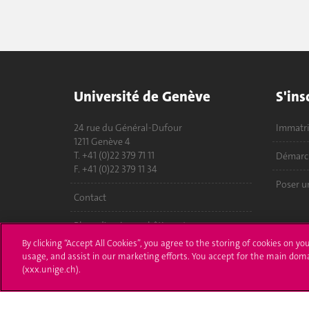
Université de Genève
S'ins
24 rue du Général-Dufour
Immatri
1211 Genève 4
T. +41 (0)22 379 71 11
Démarch
F. +41 (0)22 379 11 34
Poser u
Contact
Plans d'accès aux bâtiments
By clicking “Accept All Cookies”, you agree to the storing of cookies on yo
L'UNIGE de A à Z
usage, and assist in our marketing efforts. You accept for the main dom
(xxx.unige.ch).
Politique et configuration des cookies