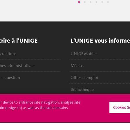
crire à l'UNIGE
L'UNIGE vous informe
culations
UNIGE Mobile
es administratives
Médias
ne question
Offres d'emploi
Bibliothèque
Calendrier académique
ur device to enhance site navigation, analyze site
Cookies S
ain (unige.ch) as well as the sub domains