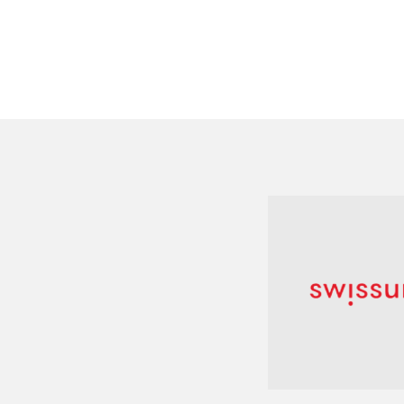
ie réunit trois universités francophones de
 de modèles novateurs de collaboration en
cherche et de service à la société
fonds d’impulsion conjoint.