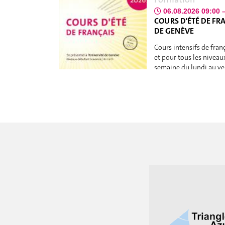
06.08.2026 09:00 
COURS D'ÉTÉ DE FRA
DE GENÈVE
Cours intensifs de franç
et pour tous les niveaux
semaine du lundi au ven
matin de 9:00 à 12:30 et
midi de 13:30 à 17:00. I
Uni Mail
Exposition
03.08.2026 – 30.0
DATARIUM - GENÈV
DONNÉES DU VIVA
Exposition en plein air
“Datarium – Genève au
ute l’Europe, le Groupe Coimbra s'engage
vivant” vous invite à dé
ation, la collaboration universitaire,
L’événement fait partie