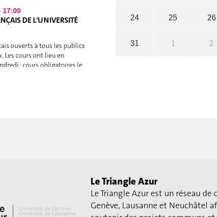
– 17:00
24
25
26
NÇAIS DE L'UNIVERSITÉ
31
1
2
ais ouverts à tous les publics
. Les cours ont lieu en
dredi : cours obligatoires le
 activités facultatives l'après-
nscription…
8.2026
E AU COEUR DES
NT
Le Triangle Azur
 bilingue (FR/EN) L’exposition
 coeur des données du
Le Triangle Azur est un réseau de 
couvrir le sujet en plein-air.
Genève, Lausanne et Neuchâtel afi
 du programme d’activités de