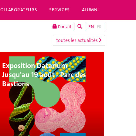
COLLABORATEURS
SERVICES
ALUMNI
Portail
EN
FR
toutes les actualités
Exposition Datarium -
Jusqu'au 19 août - Parc des
Bastions