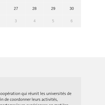
27
28
29
30
3
4
5
6
coopération qui réunit les universités de
n de coordonner leurs activités,