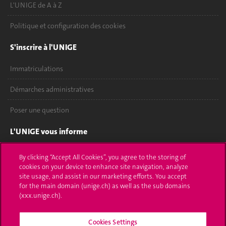
L'UNIGE de A à Z
Politique et configuration des cookies
S'inscrire à l'UNIGE
Immatriculations
Démarches administratives
Poser une question
L'UNIGE vous informe
UNIGE Mobile
By clicking “Accept All Cookies”, you agree to the storing of
cookies on your device to enhance site navigation, analyze
Médias
site usage, and assist in our marketing efforts. You accept
for the main domain (unige.ch) as well as the sub domains
Offres d'emploi
(xxx.unige.ch).
Bibliothèque
Cookies Settings