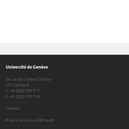
Université de Genève
24 rue du Général-Dufour
1211 Genève 4
T. +41 (0)22 379 71 11
F. +41 (0)22 379 11 34
Contact
Plans d'accès aux bâtiments