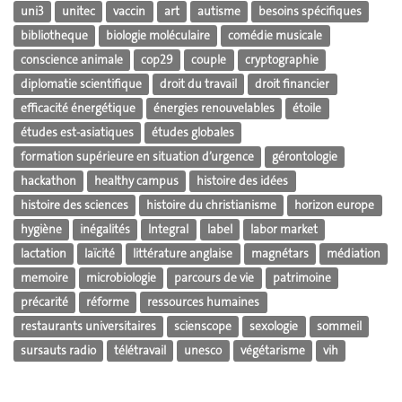
uni3
unitec
vaccin
art
autisme
besoins spécifiques
bibliotheque
biologie moléculaire
comédie musicale
conscience animale
cop29
couple
cryptographie
diplomatie scientifique
droit du travail
droit financier
efficacité énergétique
énergies renouvelables
étoile
études est-asiatiques
études globales
formation supérieure en situation d’urgence
gérontologie
hackathon
healthy campus
histoire des idées
histoire des sciences
histoire du christianisme
horizon europe
hygiène
inégalités
Integral
label
labor market
lactation
laïcité
littérature anglaise
magnétars
médiation
memoire
microbiologie
parcours de vie
patrimoine
précarité
réforme
ressources humaines
restaurants universitaires
scienscope
sexologie
sommeil
sursauts radio
télétravail
unesco
végétarisme
vih