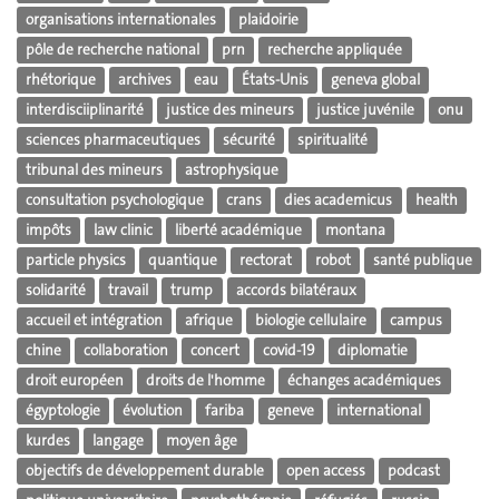
organisations internationales
plaidoirie
pôle de recherche national
prn
recherche appliquée
rhétorique
archives
eau
États-Unis
geneva global
interdisciiplinarité
justice des mineurs
justice juvénile
onu
sciences pharmaceutiques
sécurité
spiritualité
tribunal des mineurs
astrophysique
consultation psychologique
crans
dies academicus
health
impôts
law clinic
liberté académique
montana
particle physics
quantique
rectorat
robot
santé publique
solidarité
travail
trump
accords bilatéraux
accueil et intégration
afrique
biologie cellulaire
campus
chine
collaboration
concert
covid-19
diplomatie
droit européen
droits de l'homme
échanges académiques
égyptologie
évolution
fariba
geneve
international
kurdes
langage
moyen âge
objectifs de développement durable
open access
podcast