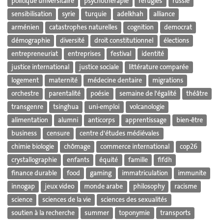
politique universitaire
psychothérapie
réfugiés
russie
sensibilisation
syrie
turquie
adelkhah
alliance
arménien
catastrophes naturelles
cognition
democrat
démographie
diversité
droit constitutionnel
élections
entrepreneuriat
entreprises
festival
identité
justice international
justice sociale
littérature comparée
logement
maternité
médecine dentaire
migrations
orchestre
parentalité
poésie
semaine de l'égalité
théâtre
transgenre
tsinghua
uni-emploi
volcanologie
alimentation
alumni
anticorps
apprentissage
bien-être
business
censure
centre d'études médiévales
chimie biologie
chômage
commerce international
cop26
crystallographie
enfants
équité
famille
fifdh
finance durable
food
gaming
immatriculation
immunite
innogap
jeux video
monde arabe
philosophy
racisme
science
sciences de la vie
sciences des sexualités
soutien à la recherche
summer
toponymie
transports