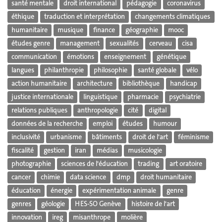
santé mentale
droit international
pédagogie
coronavirus
éthique
traduction et interprétation
changements climatiques
humanitaire
musique
finance
géographie
mooc
études genre
management
sexualités
cerveau
cisa
communication
émotions
enseignement
génétique
langues
philanthropie
philosophie
santé globale
vélo
action humanitaire
architecture
bibliothèque
handicap
justice internationale
linguistique
pharmacie
psychiatrie
relations publiques
anthropologie
cité
digital
données de la recherche
emploi
études
humour
inclusivité
urbanisme
bâtiments
droit de l'art
féminisme
fiscalité
gestion
iran
médias
musicologie
photographie
sciences de l'éducation
trading
art oratoire
cancer
chimie
data science
dmp
droit humanitaire
éducation
énergie
expérimentation animale
genre
genres
géologie
HES-SO Genève
histoire de l'art
innovation
ireg
misanthrope
molière