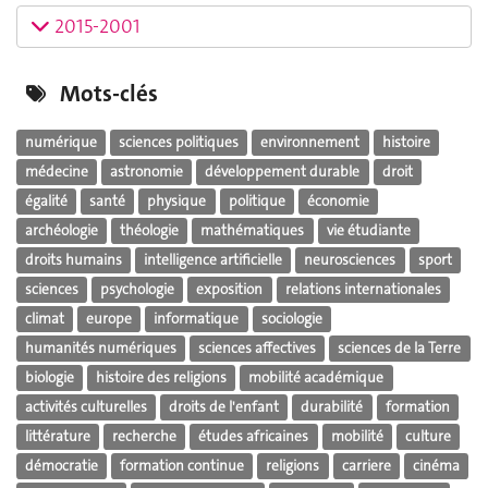
2015-2001
Mots-clés
numérique
sciences politiques
environnement
histoire
médecine
astronomie
développement durable
droit
égalité
santé
physique
politique
économie
archéologie
théologie
mathématiques
vie étudiante
droits humains
intelligence artificielle
neurosciences
sport
sciences
psychologie
exposition
relations internationales
climat
europe
informatique
sociologie
humanités numériques
sciences affectives
sciences de la Terre
biologie
histoire des religions
mobilité académique
activités culturelles
droits de l'enfant
durabilité
formation
littérature
recherche
études africaines
mobilité
culture
démocratie
formation continue
religions
carriere
cinéma