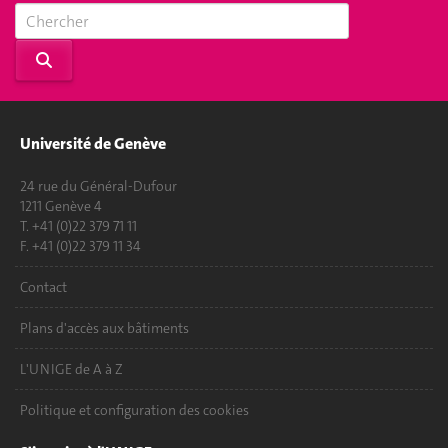
Université de Genève
24 rue du Général-Dufour
1211 Genève 4
T. +41 (0)22 379 71 11
F. +41 (0)22 379 11 34
Contact
Plans d'accès aux bâtiments
L'UNIGE de A à Z
Politique et configuration des cookies