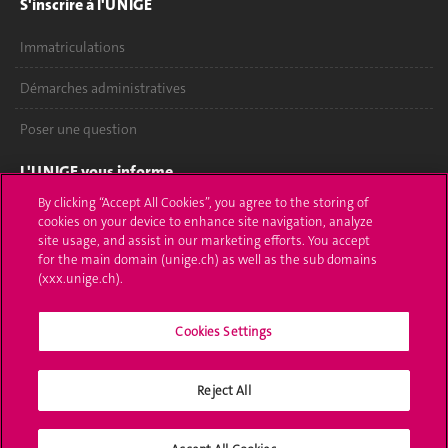
S'inscrire à l'UNIGE
Immatriculations
Démarches administratives
Poser une question
L'UNIGE vous informe
By clicking “Accept All Cookies”, you agree to the storing of
UNIGE Mobile
cookies on your device to enhance site navigation, analyze
site usage, and assist in our marketing efforts. You accept
Médias
for the main domain (unige.ch) as well as the sub domains
(xxx.unige.ch).
Offres d'emploi
Cookies Settings
Bibliothèque
Calendrier académique
Reject All
Médias sociaux UNIGE