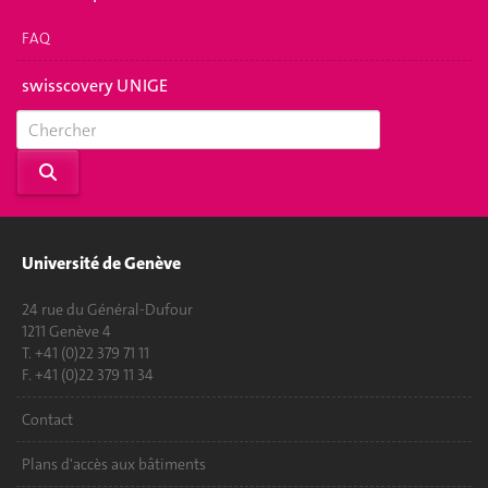
FAQ
swisscovery UNIGE
Université de Genève
24 rue du Général-Dufour
1211 Genève 4
T. +41 (0)22 379 71 11
F. +41 (0)22 379 11 34
Contact
Plans d'accès aux bâtiments