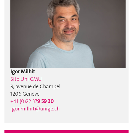
Igor Milhit
Site Uni CMU
9, avenue de Champel
1206 Genève
+41 (0)22 37
9 59 30
igor.milhit@unige.ch