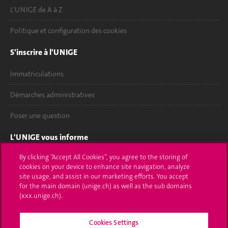
L'UNIGE de A à Z
Politique et configuration des cookies
S'inscrire à l'UNIGE
Immatriculations
Démarches administratives
Poser une question
L'UNIGE vous informe
By clicking “Accept All Cookies”, you agree to the storing of
UNIGE Mobile
cookies on your device to enhance site navigation, analyze
site usage, and assist in our marketing efforts. You accept
Médias
for the main domain (unige.ch) as well as the sub domains
(xxx.unige.ch).
Offres d'emploi
Bibliothèque
Cookies Settings