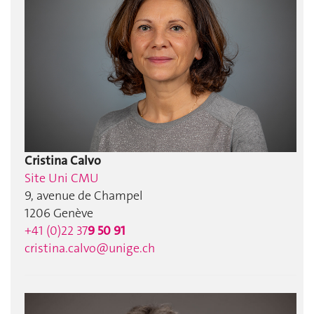
Cristina Calvo
Site Uni CMU
9, avenue de Champel
1206 Genève
+41 (0)22 37
9 50 91
cristina.calvo@unige.ch