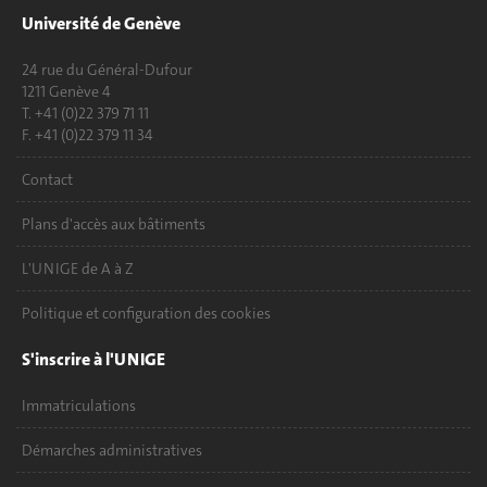
Université de Genève
24 rue du Général-Dufour
1211 Genève 4
T. +41 (0)22 379 71 11
F. +41 (0)22 379 11 34
Contact
Plans d'accès aux bâtiments
L'UNIGE de A à Z
Politique et configuration des cookies
S'inscrire à l'UNIGE
Immatriculations
Démarches administratives