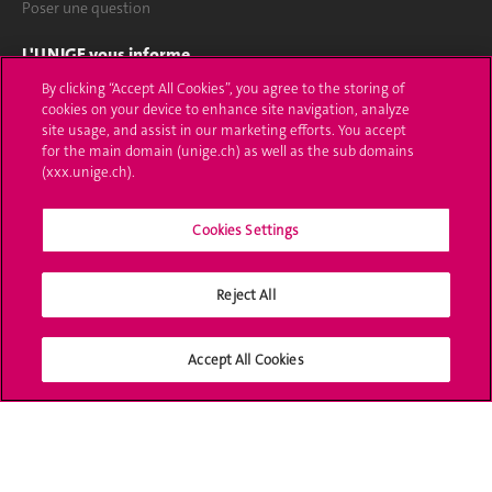
Poser une question
L'UNIGE vous informe
By clicking “Accept All Cookies”, you agree to the storing of
UNIGE Mobile
cookies on your device to enhance site navigation, analyze
site usage, and assist in our marketing efforts. You accept
Médias
for the main domain (unige.ch) as well as the sub domains
(xxx.unige.ch).
Offres d'emploi
Cookies Settings
Bibliothèque
Calendrier académique
Reject All
Médias sociaux UNIGE
Accept All Cookies
Accréditation