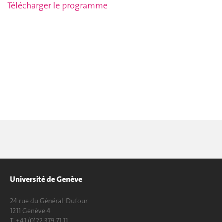
Télécharger le programme
Université de Genève
24 rue du Général-Dufour
1211 Genève 4
T. +41 (0)22 379 71 11