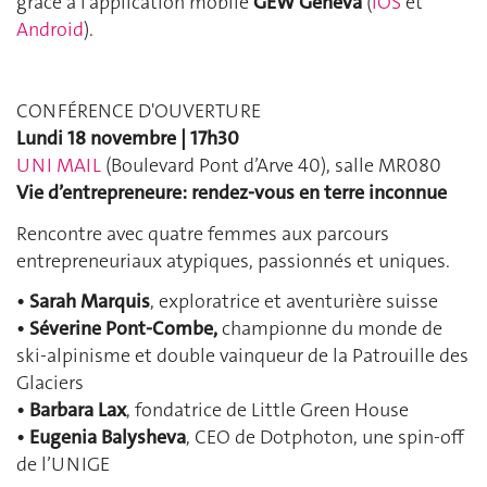
grâce à l’application mobile
GEW Geneva
(
iOS
et
Android
).
CONFÉRENCE D'OUVERTURE
Lundi 18 novembre | 17h30
UNI MAIL
(Boulevard Pont d’Arve 40), salle MR080
Vie d’entrepreneure: rendez-vous en terre inconnue
Rencontre avec quatre femmes aux parcours
entrepreneuriaux atypiques, passionnés et uniques.
• Sarah Marquis
, exploratrice et aventurière suisse
•
Séverine Pont-Combe,
championne du monde de
ski-alpinisme et double vainqueur de la Patrouille des
Glaciers
•
Barbara Lax
, fondatrice de Little Green House
•
Eugenia Balysheva
, CEO de Dotphoton, une spin-off
de l’UNIGE