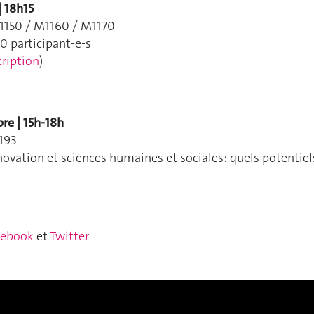
| 18h15
1150 / M1160 / M1170
0 participant-e-s
cription
)
re | 15h-18h
193
novation et sciences humaines et sociales: quels potentiel
cebook
et
Twitter