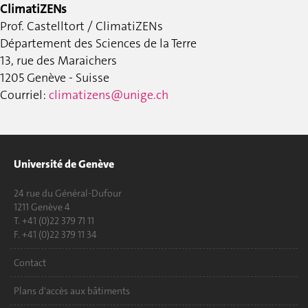
ClimatiZENs
Prof. Castelltort / ClimatiZENs
Département des Sciences de la Terre
13, rue des Maraichers
1205 Genève - Suisse
Courriel:
climatizens@unige.ch
Université de Genève
24 rue du Général-Dufour
1211 Genève 4
T. +41 (0)22 379 71 11
F. +41 (0)22 379 11 34
Contact
Plans d'accès aux bâtiments