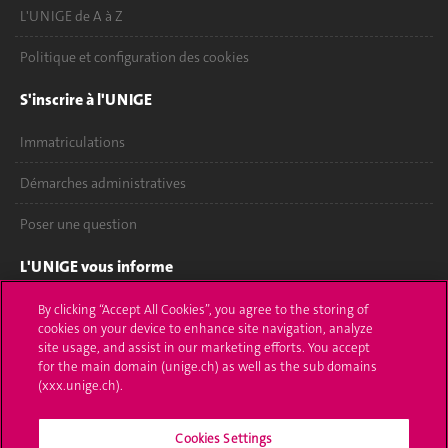
L'UNIGE de A à Z
Politique et configuration des cookies
S'inscrire à l'UNIGE
Immatriculations
Démarches administratives
Poser une question
L'UNIGE vous informe
UNIGE Mobile
By clicking “Accept All Cookies”, you agree to the storing of
cookies on your device to enhance site navigation, analyze
site usage, and assist in our marketing efforts. You accept
Médias
for the main domain (unige.ch) as well as the sub domains
(xxx.unige.ch).
Offres d'emploi
Bibliothèque
Cookies Settings