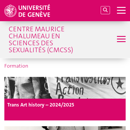
CENTRE MAURICE
CHALUMEAU EN
SCIENCES DES
SEXUALITÉS (CMCSS)
Formation
Trans Art history – 2024/2025