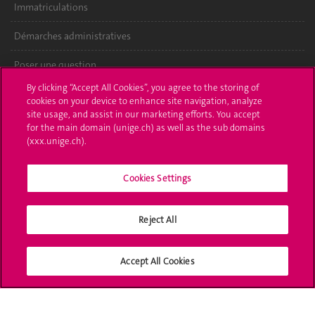
Immatriculations
Démarches administratives
Poser une question
By clicking “Accept All Cookies”, you agree to the storing of
L'UNIGE vous informe
cookies on your device to enhance site navigation, analyze
site usage, and assist in our marketing efforts. You accept
UNIGE Mobile
for the main domain (unige.ch) as well as the sub domains
(xxx.unige.ch).
Médias
Cookies Settings
Offres d'emploi
Bibliothèque
Reject All
Calendrier académique
Accept All Cookies
Médias sociaux UNIGE