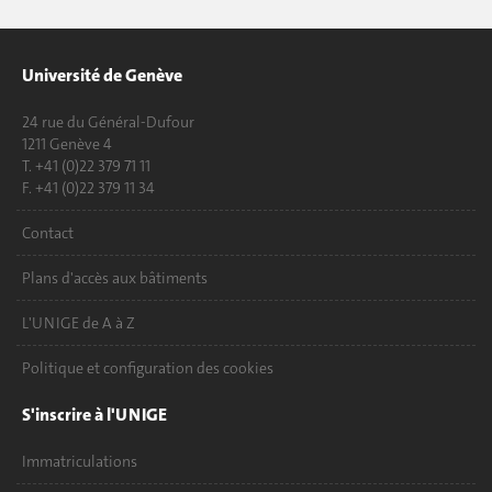
Université de Genève
24 rue du Général-Dufour
1211 Genève 4
T. +41 (0)22 379 71 11
F. +41 (0)22 379 11 34
Contact
Plans d'accès aux bâtiments
L'UNIGE de A à Z
Politique et configuration des cookies
S'inscrire à l'UNIGE
Immatriculations