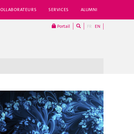
COLLABORATEURS
SERVICES
ALUMNI
Portail
FR
EN