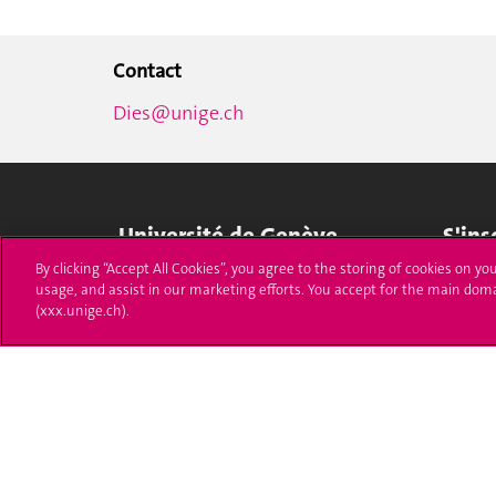
Contact
Dies@unige.ch
Université de Genève
S'ins
By clicking “Accept All Cookies”, you agree to the storing of cookies on yo
24 rue du Général-Dufour
Immatri
usage, and assist in our marketing efforts. You accept for the main dom
1211 Genève 4
(xxx.unige.ch).
T. +41 (0)22 379 71 11
Démarch
F. +41 (0)22 379 11 34
Poser u
Contact
Plans d'accès aux bâtiments
L'UNIGE de A à Z