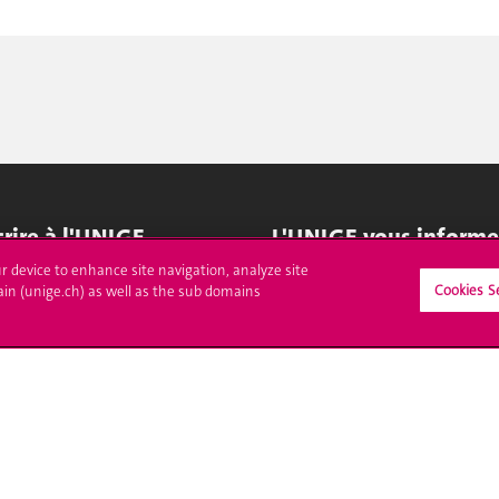
crire à l'UNIGE
L'UNIGE vous informe
ur device to enhance site navigation, analyze site
culations
UNIGE Mobile
Cookies S
ain (unige.ch) as well as the sub domains
es administratives
Médias
ne question
Offres d'emploi
Bibliothèque
Calendrier académique