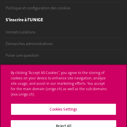
Politique et configuration des cookies
S'inscrire à l'UNIGE
Immatriculations
Démarches administratives
Poser une question
L'UNIGE vous informe
By clicking “Accept All Cookies”, you agree to the storing of
cookies on your device to enhance site navigation, analyze
UNIGE Mobile
site usage, and assist in our marketing efforts. You accept
for the main domain (unige.ch) as well as the sub domains
Médias
(xxx.unige.ch).
Offres d'emploi
Cookies Settings
Bibliothèque
Calendrier académique
Reject All