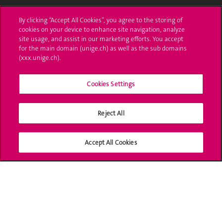
L'UNIGE vous informe
By clicking “Accept All Cookies”, you agree to the storing of
cookies on your device to enhance site navigation, analyze
UNIGE Mobile
site usage, and assist in our marketing efforts. You accept
for the main domain (unige.ch) as well as the sub domains
Médias
(xxx.unige.ch).
Offres d'emploi
Cookies Settings
Bibliothèque
Calendrier académique
Reject All
Médias sociaux UNIGE
Accept All Cookies
Accréditation