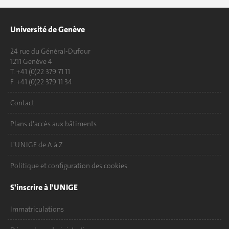
Université de Genève
24 rue du Général-Dufour
1211 Genève 4
T. +41 (0)22 379 71 11
F. +41 (0)22 379 11 34
Contact
Plans d'accès aux bâtiments
L'UNIGE de A à Z
Politique et configuration des cookies
S'inscrire à l'UNIGE
Immatriculations