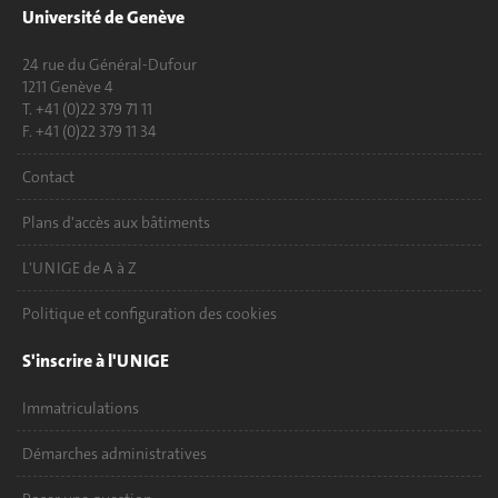
Université de Genève
24 rue du Général-Dufour
1211 Genève 4
T. +41 (0)22 379 71 11
F. +41 (0)22 379 11 34
Contact
Plans d'accès aux bâtiments
L'UNIGE de A à Z
Politique et configuration des cookies
S'inscrire à l'UNIGE
Immatriculations
Démarches administratives