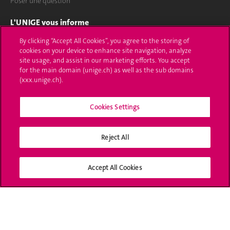
Poser une question
L'UNIGE vous informe
By clicking “Accept All Cookies”, you agree to the storing of
UNIGE Mobile
cookies on your device to enhance site navigation, analyze
site usage, and assist in our marketing efforts. You accept
Médias
for the main domain (unige.ch) as well as the sub domains
(xxx.unige.ch).
Offres d'emploi
Bibliothèque
Cookies Settings
Calendrier académique
Reject All
Médias sociaux UNIGE
Accept All Cookies
Accréditation