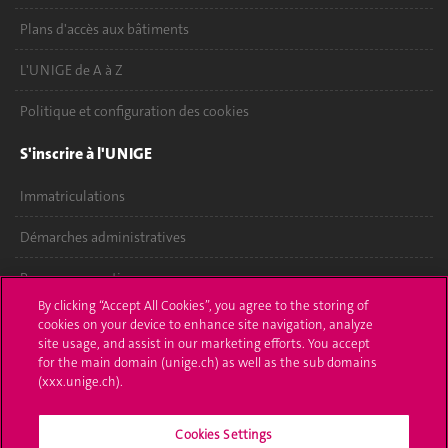
Plans d'accès aux bâtiments
L'UNIGE de A à Z
Politique et configuration des cookies
S'inscrire à l'UNIGE
Immatriculations
Démarches administratives
Poser une question
By clicking “Accept All Cookies”, you agree to the storing of
L'UNIGE vous informe
cookies on your device to enhance site navigation, analyze
site usage, and assist in our marketing efforts. You accept
for the main domain (unige.ch) as well as the sub domains
UNIGE Mobile
(xxx.unige.ch).
Médias
Cookies Settings
Offres d'emploi