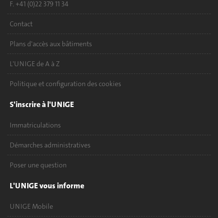
F. +41 (0)22 379 11 34
Contact
Plans d'accès aux bâtiments
L'UNIGE de A à Z
Politique et configuration des cookies
S'inscrire à l'UNIGE
Immatriculations
Démarches administratives
Poser une question
L'UNIGE vous informe
UNIGE Mobile