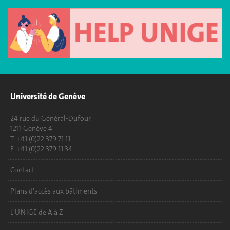
Université de Genève
24 rue du Général-Dufour
1211 Genève 4
T. +41 (0)22 379 71 11
F. +41 (0)22 379 11 34
Contact
Plans d'accès aux bâtiments
L'UNIGE de A à Z