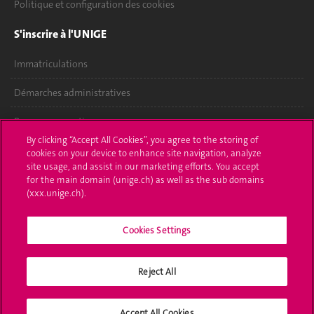
Politique et configuration des cookies
S'inscrire à l'UNIGE
Immatriculations
Démarches administratives
Poser une question
By clicking “Accept All Cookies”, you agree to the storing of
L'UNIGE vous informe
cookies on your device to enhance site navigation, analyze
site usage, and assist in our marketing efforts. You accept
for the main domain (unige.ch) as well as the sub domains
UNIGE Mobile
(xxx.unige.ch).
Médias
Cookies Settings
Offres d'emploi
Bibliothèque
Reject All
Calendrier académique
Accept All Cookies