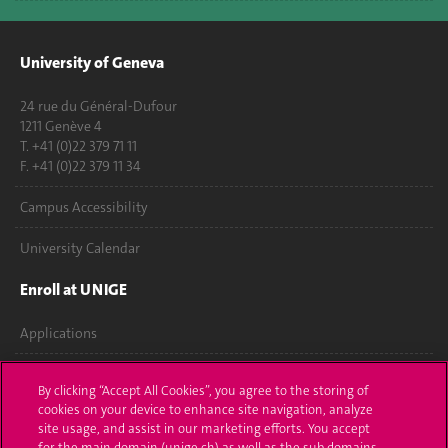
University of Geneva
24 rue du Général-Dufour
1211 Genève 4
T. +41 (0)22 379 71 11
F. +41 (0)22 379 11 34
Campus Accessibility
University Calendar
Enroll at UNIGE
Applications
Administrative procedures
By clicking “Accept All Cookies”, you agree to the storing of
cookies on your device to enhance site navigation, analyze
Ask a question
site usage, and assist in our marketing efforts. You accept
for the main domain (unige.ch) as well as the sub domains