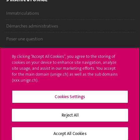
Immatriculations
Démarches administratives
Poser une question
L'UNIGE vous informe
By clicking “Accept All Cookies”, you agree to the storing of
cookies on your device to enhance site navigation, analyze
UNIGE Mobile
site usage, and assist in our marketing efforts. You accept
for the main domain (unige.ch) as well as the sub domains
Médias
(xxx.unige.ch).
Offres d'emploi
Cookies Settings
Bibliothèque
Reject All
Calendrier académique
Médias sociaux UNIGE
Accept All Cookies