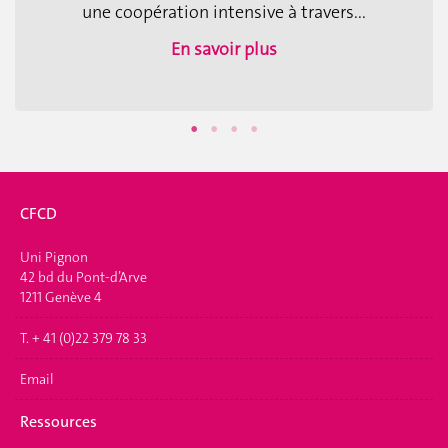
une coopération intensive à travers...
En savoir plus
CFCD
Uni Pignon
42 bd du Pont-d’Arve
1211 Genève 4
T. + 41 (0)22 379 78 33
Email
Ressources