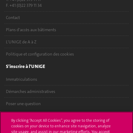
F. +41 (0)22 379 11 34
Contact
Plans d'accès aux bâtiments
L'UNIGE de A à Z
Politique et configuration des cookies
S'inscrire à l'UNIGE
Immatriculations
Démarches administratives
Poser une question
L'UNIGE vous informe
By clicking “Accept All Cookies”, you agree to the storing of
cookies on your device to enhance site navigation, analyze
UNIGE Mobile
site usage, and assist in our marketing efforts. You accept