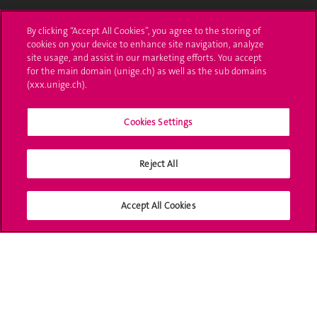
L'UNIGE vous informe
By clicking “Accept All Cookies”, you agree to the storing of
cookies on your device to enhance site navigation, analyze
UNIGE Mobile
site usage, and assist in our marketing efforts. You accept
for the main domain (unige.ch) as well as the sub domains
Médias
(xxx.unige.ch).
Offres d'emploi
Cookies Settings
Bibliothèque
Reject All
Calendrier académique
Médias sociaux UNIGE
Accept All Cookies
Accréditation