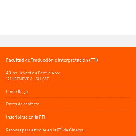
Facultad de Traducción e Interpretación (FTI)
40, boulevard du Pont-d'Arve
1211 GENEVE 4 - SUISSE
Cómo llegar
Datos de contacto
Inscribirse en la FTI
Razones para estudiar en la FTI de Ginebra