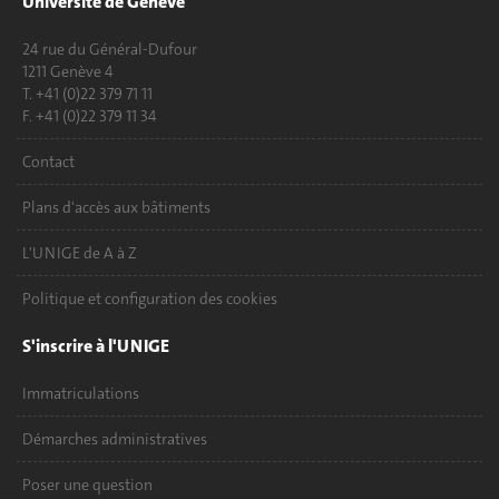
Université de Genève
24 rue du Général-Dufour
1211 Genève 4
T. +41 (0)22 379 71 11
F. +41 (0)22 379 11 34
Contact
Plans d'accès aux bâtiments
L'UNIGE de A à Z
Politique et configuration des cookies
S'inscrire à l'UNIGE
Immatriculations
Démarches administratives
Poser une question