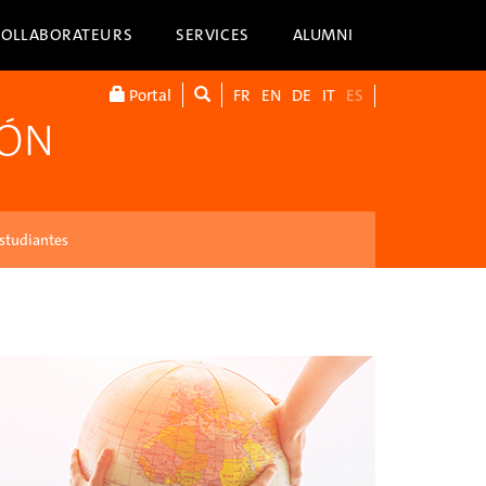
COLLABORATEURS
SERVICES
ALUMNI
Portal
FR
EN
DE
IT
ES
IÓN
studiantes