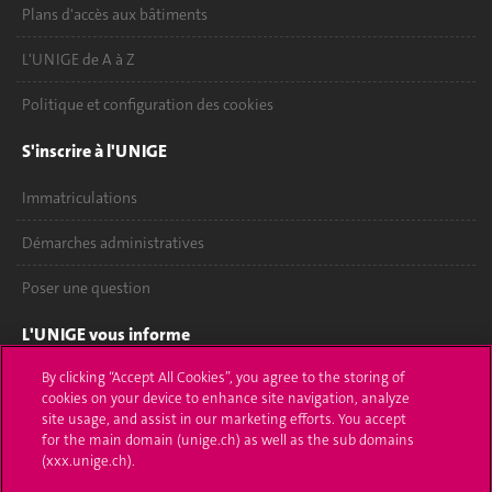
Plans d'accès aux bâtiments
L'UNIGE de A à Z
Politique et configuration des cookies
S'inscrire à l'UNIGE
Immatriculations
Démarches administratives
Poser une question
L'UNIGE vous informe
By clicking “Accept All Cookies”, you agree to the storing of
UNIGE Mobile
cookies on your device to enhance site navigation, analyze
site usage, and assist in our marketing efforts. You accept
Médias
for the main domain (unige.ch) as well as the sub domains
(xxx.unige.ch).
Offres d'emploi