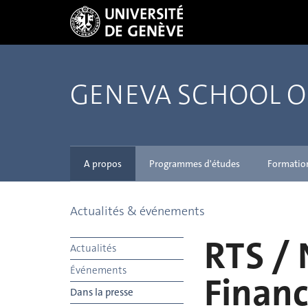
GENEVA SCHOOL 
A propos
Programmes d'études
Formatio
Actualités & événements
RTS / 
Actualités
Événements
Finan
Dans la presse