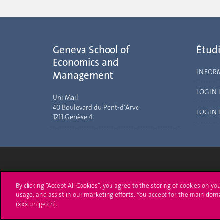
Geneva School of
Étudi
Economics and
INFOR
Management
LOGIN 
Uni Mail
40 Boulevard du Pont-d'Arve
LOGIN 
1211 Genève 4
Université de Genève
S'ins
By clicking “Accept All Cookies”, you agree to the storing of cookies on yo
usage, and assist in our marketing efforts. You accept for the main dom
24 rue du Général-Dufour
Immatri
(xxx.unige.ch).
1211 Genève 4