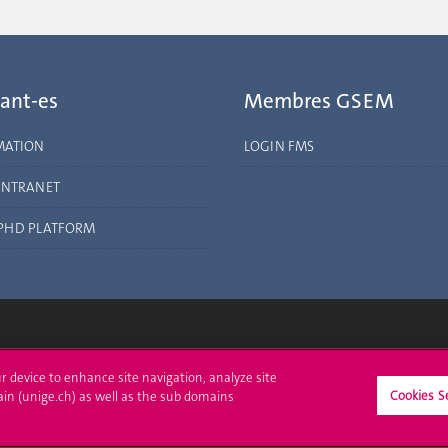
ant-es
Membres GSEM
MATION
LOGIN FMS
INTRANET
PHD PLATFORM
crire à l'UNIGE
L'UNIGE vous informe
ur device to enhance site navigation, analyze site
Cookies S
ain (unige.ch) as well as the sub domains
culations
UNIGE Mobile