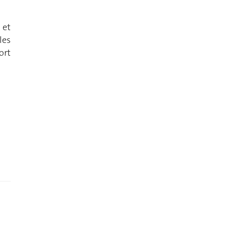
 et
les
ort