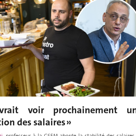
rait voir prochainement u
ion des
salaires »
zi
, professeur à la GSEM
aborde la
stabilité des salaires