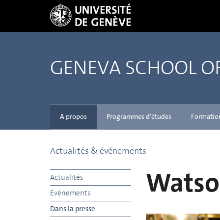
GENEVA SCHOOL 
A propos
Programmes d'études
Formatio
Actualités & événements
Watso
Actualités
Événements
Dans la presse