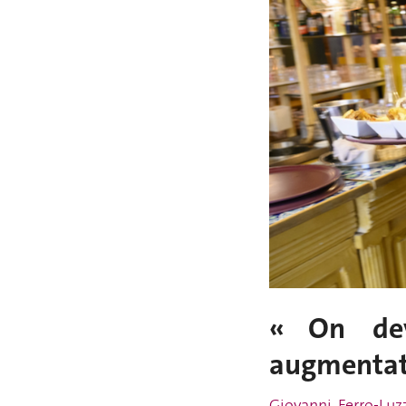
« On
dev
augmentat
Giovanni Ferro-
Luz