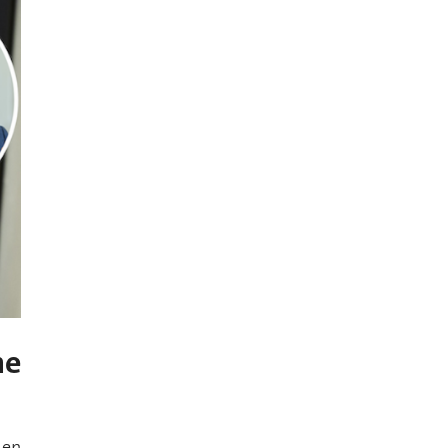
ne
 en