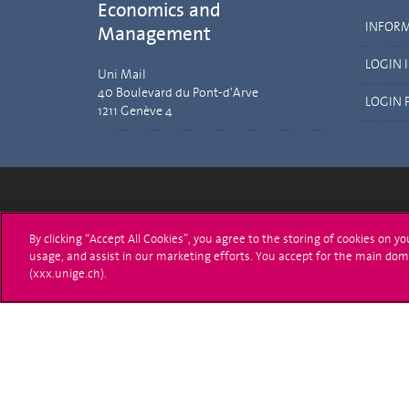
Economics and
INFOR
Management
LOGIN 
Uni Mail
40 Boulevard du Pont-d'Arve
LOGIN 
1211 Genève 4
Université de Genève
S'ins
By clicking “Accept All Cookies”, you agree to the storing of cookies on y
usage, and assist in our marketing efforts. You accept for the main dom
24 rue du Général-Dufour
Immatri
(xxx.unige.ch).
1211 Genève 4
T. +41 (0)22 379 71 11
Démarch
F. +41 (0)22 379 11 34
Poser u
Contact
Plans d'accès aux bâtiments