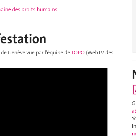
maine des droits humains.
festation
 de Genève vue par l'équipe de
TOPO
(WebTV des
G
a
Y
I
n