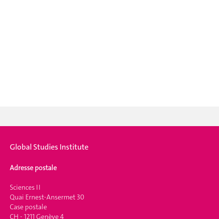
Global Studies Institute
Adresse postale
Sciences II
Quai Ernest-Ansermet 30
Case postale
CH - 1211 Genève 4