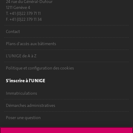
24 rue du Général-Dufour
1211 Genève 4
T. +41 (0)22 379 71 11
F. +41 (0)22 379 11 34
Contact
Plans d'accès aux bâtiments
L'UNIGE de A à Z
Politique et configuration des cookies
S'inscrire à l'UNIGE
Immatriculations
Démarches administratives
Poser une question
L'UNIGE vous informe