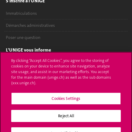
S'inscrire à l'UNIGE
Immatriculations
Démarches administratives
Poser une question
L'UNIGE vous informe
By clicking “Accept All Cookies”, you agree to the storing of
UNIGE Mobile
cookies on your device to enhance site navigation, analyze
site usage, and assist in our marketing efforts. You accept
Médias
for the main domain (unige.ch) as well as the sub domains
(xxx.unige.ch).
Offres d'emploi
Bibliothèque
Cookies Settings
Calendrier académique
Reject All
Médias sociaux UNIGE