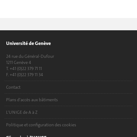
Université de Genève
24 rue du Général-Dufour
1211 Genève 4
T. +41 (0)22 379 71 11
F. +41 (0)22 379 11 34
Contact
Plans d'accès aux bâtiments
L'UNIGE de A à Z
Politique et configuration des cookies