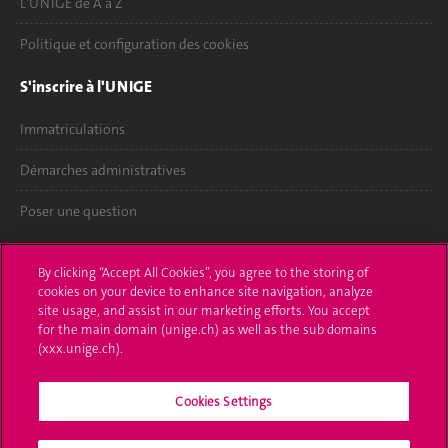
L'UNIGE de A à Z
Politique et configuration des cookies
S'inscrire à l'UNIGE
Immatriculations
Démarches administratives
Poser une question
L'UNIGE vous informe
By clicking “Accept All Cookies”, you agree to the storing of
cookies on your device to enhance site navigation, analyze
UNIGE Mobile
site usage, and assist in our marketing efforts. You accept
for the main domain (unige.ch) as well as the sub domains
Médias
(xxx.unige.ch).
Offres d'emploi
Cookies Settings
Bibliothèque