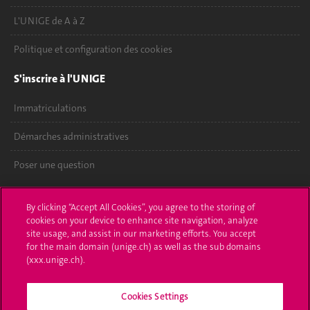
L'UNIGE de A à Z
Politique et configuration des cookies
S'inscrire à l'UNIGE
Immatriculations
Démarches administratives
Poser une question
L'UNIGE vous informe
By clicking “Accept All Cookies”, you agree to the storing of
cookies on your device to enhance site navigation, analyze
UNIGE Mobile
site usage, and assist in our marketing efforts. You accept
for the main domain (unige.ch) as well as the sub domains
Médias
(xxx.unige.ch).
Offres d'emploi
Cookies Settings
Bibliothèque