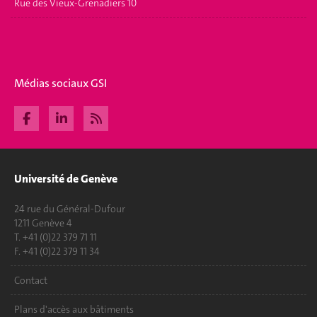
Rue des Vieux-Grenadiers 10
Médias sociaux GSI
Université de Genève
24 rue du Général-Dufour
1211 Genève 4
T. +41 (0)22 379 71 11
F. +41 (0)22 379 11 34
Contact
Plans d'accès aux bâtiments