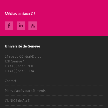
Médias sociaux GSI
Université de Genève
24 rue du Général-Dufour
1211 Genève 4
T. +41 (0)22 379 71 11
F. +41 (0)22 379 11 34
Contact
Plans d'accès aux bâtiments
L'UNIGE de A à Z