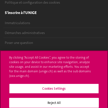
Politique et configuration des cookies
S'inscrire à l'UNIGE
Immatriculations
Démarches administratives
Poser une question
L'UNIGE vous informe
By clicking “Accept All Cookies”, you agree to the storing of
cookies on your device to enhance site navigation, analyze
UNIGE Mobile
site usage, and assist in our marketing efforts. You accept
for the main domain (unige.ch) as well as the sub domains
Médias
(xxx.unige.ch).
Offres d'emploi
Cookies Settings
Bibliothèque
Calendrier académique
Reject All