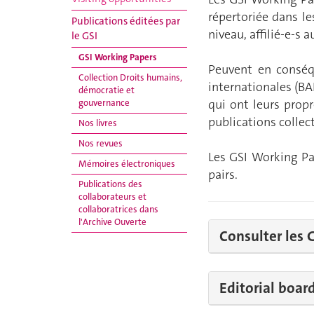
répertoriée dans l
Publications éditées par
niveau, affilié-e-s a
le GSI
GSI Working Papers
Peuvent en conséq
Collection Droits humains,
internationales (BA
démocratie et
qui ont leurs prop
gouvernance
publications collec
Nos livres
Nos revues
Les GSI Working Pa
Mémoires électroniques
pairs.
Publications des
collaborateurs et
collaboratrices dans
l'Archive Ouverte
Consulter les 
Editorial boar