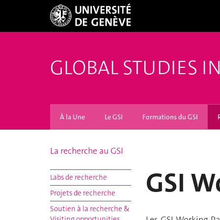
GLOBAL STUDIES I
À la Une
Le GSI
Formations du GSI
La recherche au GSI
GSI W
Labs de recherche
Projets de recherche
Soutien à la recherche &
Les GSI Working Pap
Visiting opportunities