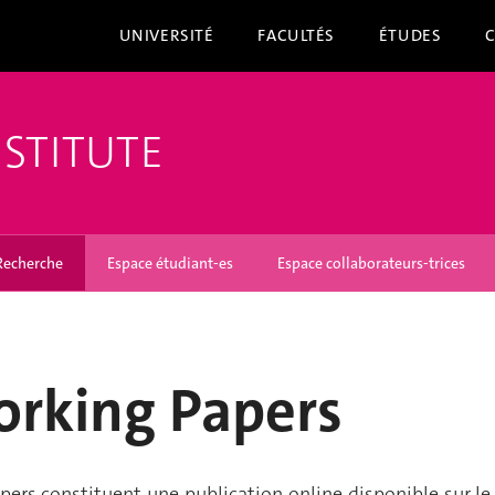
UNIVERSITÉ
FACULTÉS
ÉTUDES
NSTITUTE
Recherche
Espace étudiant-es
Espace collaborateurs-trices
orking Papers
ers constituent une publication online disponible sur le 