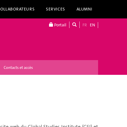
COLLABORATEURS
SERVICES
ALUMNI
Portail
FR
EN
Contacts et accès
site web du Global Studies Institute (GSI) et