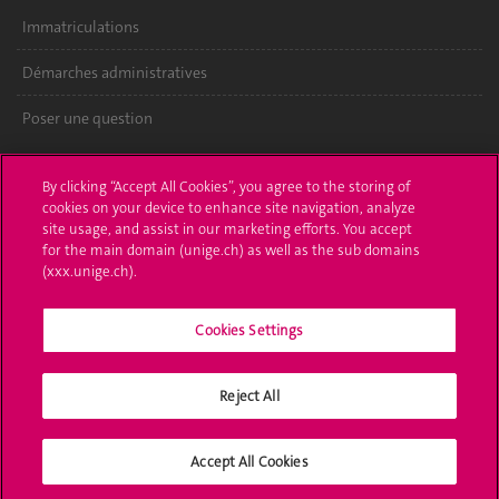
Immatriculations
Démarches administratives
Poser une question
L'UNIGE vous informe
By clicking “Accept All Cookies”, you agree to the storing of
cookies on your device to enhance site navigation, analyze
UNIGE Mobile
site usage, and assist in our marketing efforts. You accept
for the main domain (unige.ch) as well as the sub domains
Médias
(xxx.unige.ch).
Offres d'emploi
Cookies Settings
Bibliothèque
Calendrier académique
Reject All
Médias sociaux UNIGE
Accept All Cookies