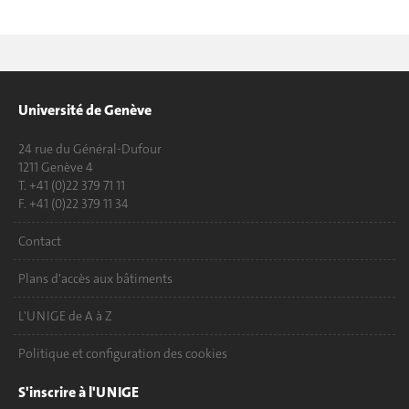
Université de Genève
24 rue du Général-Dufour
1211 Genève 4
T. +41 (0)22 379 71 11
F. +41 (0)22 379 11 34
Contact
Plans d'accès aux bâtiments
L'UNIGE de A à Z
Politique et configuration des cookies
S'inscrire à l'UNIGE