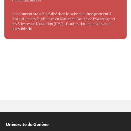
Film documentaire
Ce documentaire a été réalisé dans le cadre d'un enseignement à
destination des étudiant-es en Master en Faculté de Psychologie et
des Sciences de l'éducation (FPSE) . D'autres documentaires sont
accessibles
ici
Université de Genève