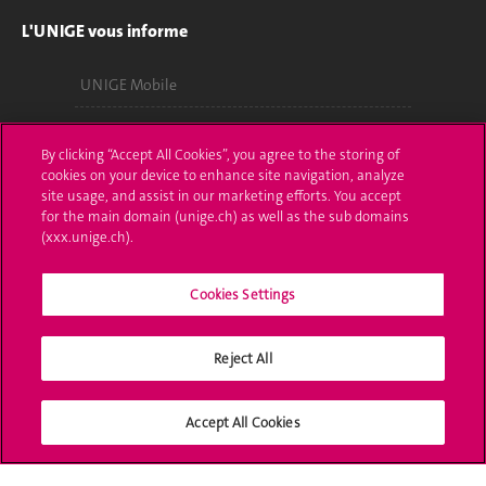
L'UNIGE vous informe
UNIGE Mobile
Médias
By clicking “Accept All Cookies”, you agree to the storing of
Offres d'emploi
cookies on your device to enhance site navigation, analyze
site usage, and assist in our marketing efforts. You accept
for the main domain (unige.ch) as well as the sub domains
Bibliothèque
(xxx.unige.ch).
Calendrier académique
Cookies Settings
Médias sociaux UNIGE
Reject All
Accept All Cookies
Accréditation