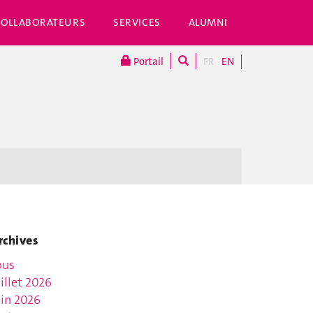
COLLABORATEURS
SERVICES
ALUMNI
Portail
FR
EN
rchives
ous
uillet 2026
uin 2026