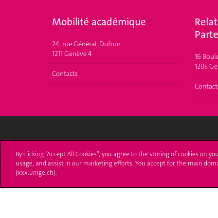
Mobilité académique
Relat
Parte
24, rue Général-Dufour
1211 Genève 4
16 Boul
1205 Ge
Contacts
Contact
Université de Genève
S'ins
By clicking “Accept All Cookies”, you agree to the storing of cookies on yo
usage, and assist in our marketing efforts. You accept for the main dom
24 rue du Général-Dufour
Immatri
(xxx.unige.ch).
1211 Genève 4
T. +41 (0)22 379 71 11
Démarch
F. +41 (0)22 379 11 34
Poser u