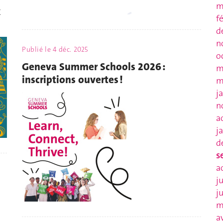
m
x
f
d
n
Publié le
4 déc. 2025
o
Geneva Summer Schools 2026 :
m
inscriptions ouvertes !
m
j
n
a
j
d
s
a
j
j
m
a