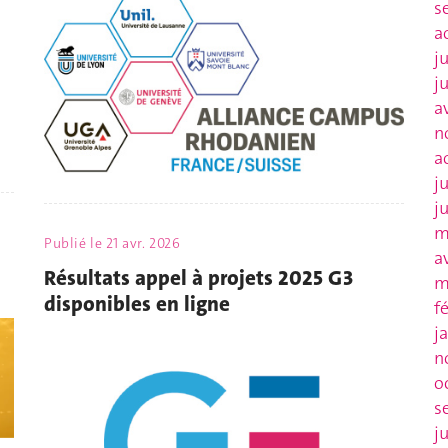
s
a
j
j
a
n
a
j
j
m
Publié le
21 avr. 2026
a
Résultats appel à projets 2025 G3
m
disponibles en ligne
f
j
n
o
s
j