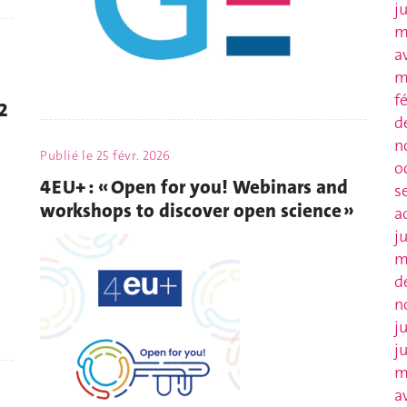
j
m
a
m
f
2
d
n
Publié le
25 févr. 2026
o
4EU+ : « Open for you! Webinars and
s
workshops to discover open science »
a
j
m
d
n
j
j
m
a