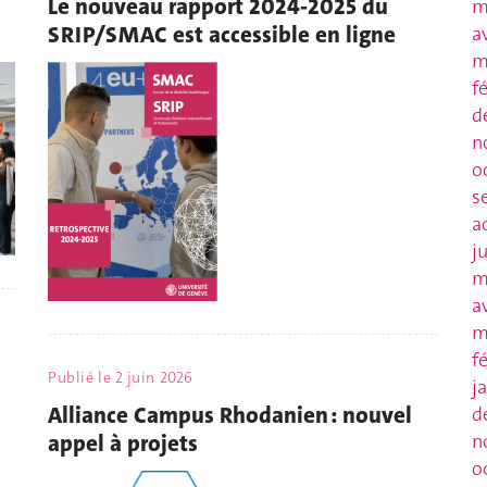
Le nouveau rapport 2024-2025 du
m
SRIP/SMAC est accessible en ligne
a
m
f
d
n
o
s
a
j
m
a
m
f
Publié le
2 juin 2026
j
Alliance Campus Rhodanien : nouvel
d
appel à projets
n
o