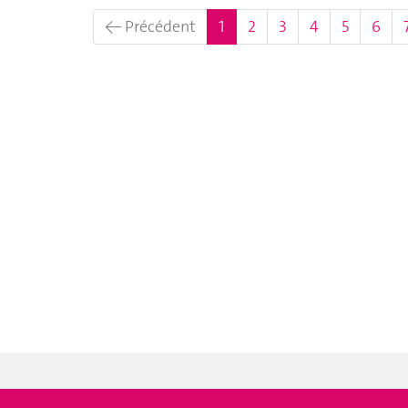
(actuel)
← Précédent
1
2
3
4
5
6