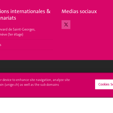
ions internationales &
Medias sociaux
nariats
evard de Saint-Georges,
nève (1er étage)
s
crire à l'UNIGE
L'UNIGE vous informe
ur device to enhance site navigation, analyze site
Cookies S
ain (unige.ch) as well as the sub domains
culations
UNIGE Mobile
es administratives
Médias
ne question
Offres d'emploi