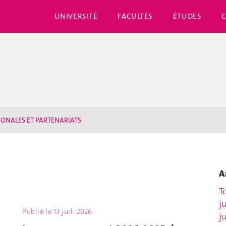
UNIVERSITÉ
FACULTÉS
ÉTUDES
IONALES ET PARTENARIATS
A
T
j
Publié le
13 juil. 2026
j