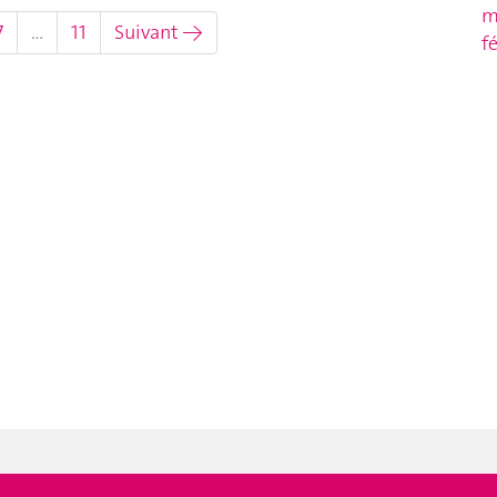
m
7
…
11
Suivant →
f