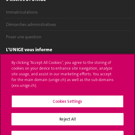
Immatriculations
Démarches administratives
Poser une question
L'UNIGE vous informe
UNIGE Mobile
By clicking “Accept All Cookies”, you agree to the storing of
cookies on your device to enhance site navigation, analyze
site usage, and assist in our marketing efforts. You accept
Médias
for the main domain (unige.ch) as well as the sub domains
(xxx.unige.ch).
Offres d'emploi
Bibliothèque
Cookies Settings
Calendrier académique
Reject All
Médias sociaux UNIGE