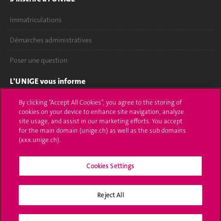
Immatriculations
Démarches administratives
Poser une question
L'UNIGE vous informe
UNIGE Mobile
By clicking “Accept All Cookies”, you agree to the storing of
cookies on your device to enhance site navigation, analyze
site usage, and assist in our marketing efforts. You accept
Médias
for the main domain (unige.ch) as well as the sub domains
(xxx.unige.ch).
Offres d'emploi
Bibliothèque
Cookies Settings
Calendrier académique
Reject All
Médias sociaux UNIGE