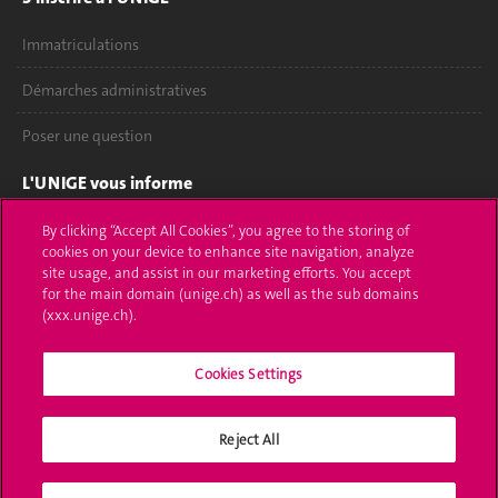
Immatriculations
Démarches administratives
Poser une question
L'UNIGE vous informe
UNIGE Mobile
By clicking “Accept All Cookies”, you agree to the storing of
cookies on your device to enhance site navigation, analyze
site usage, and assist in our marketing efforts. You accept
Médias
for the main domain (unige.ch) as well as the sub domains
(xxx.unige.ch).
Offres d'emploi
Bibliothèque
Cookies Settings
Calendrier académique
Reject All
Médias sociaux UNIGE