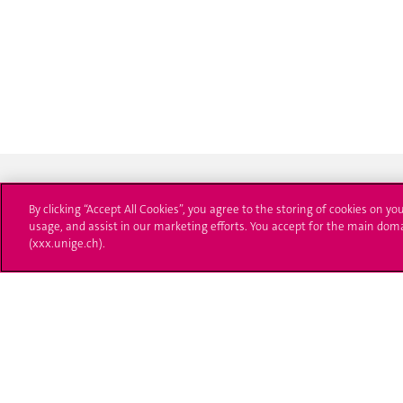
By clicking “Accept All Cookies”, you agree to the storing of cookies on yo
usage, and assist in our marketing efforts. You accept for the main dom
(xxx.unige.ch).
Université de Genève
S'ins
24 rue du Général-Dufour
Immatri
1211 Genève 4
T. +41 (0)22 379 71 11
Démarch
F. +41 (0)22 379 11 34
Poser u
Contact