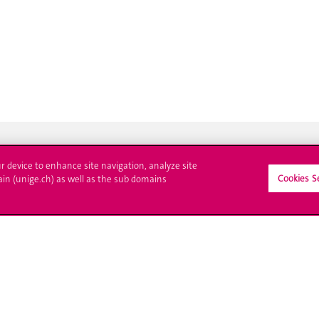
ur device to enhance site navigation, analyze site
Cookies S
ain (unige.ch) as well as the sub domains
crire à l'UNIGE
L'UNIGE vous informe
culations
UNIGE Mobile
es administratives
Médias
ne question
Offres d'emploi
Bibliothèque