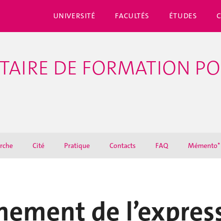
UNIVERSITÉ
FACULTÉS
ÉTUDES
ITAIRE DE FORMATION P
rche
Cité
Pratique
Contacts
FAQ
Mémento*
ement de l’express