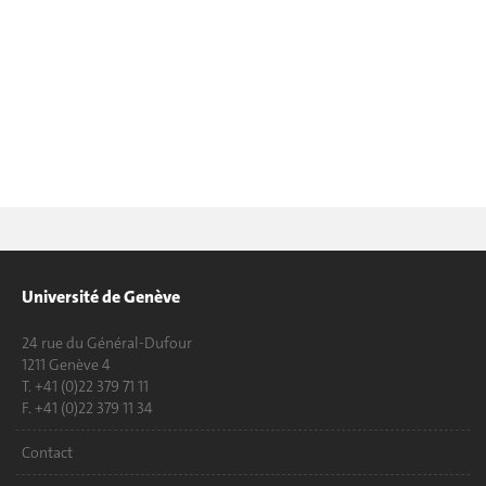
Université de Genève
24 rue du Général-Dufour
1211 Genève 4
T. +41 (0)22 379 71 11
F. +41 (0)22 379 11 34
Contact