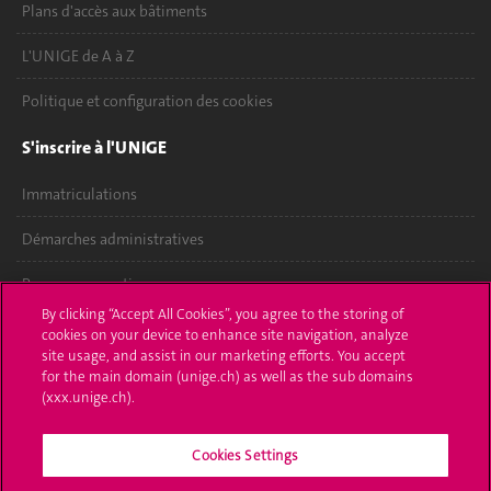
Plans d'accès aux bâtiments
L'UNIGE de A à Z
Politique et configuration des cookies
S'inscrire à l'UNIGE
Immatriculations
Démarches administratives
Poser une question
By clicking “Accept All Cookies”, you agree to the storing of
L'UNIGE vous informe
cookies on your device to enhance site navigation, analyze
site usage, and assist in our marketing efforts. You accept
UNIGE Mobile
for the main domain (unige.ch) as well as the sub domains
(xxx.unige.ch).
Médias
Cookies Settings
Offres d'emploi