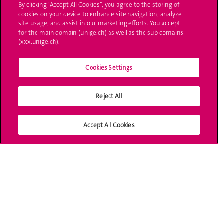
By clicking “Accept All Cookies”, you agree to the storing of
UNIGE Mobile
cookies on your device to enhance site navigation, analyze
site usage, and assist in our marketing efforts. You accept
Médias
for the main domain (unige.ch) as well as the sub domains
(xxx.unige.ch).
Offres d'emploi
Bibliothèque
Cookies Settings
Calendrier académique
Reject All
Médias sociaux UNIGE
Accept All Cookies
Accréditation